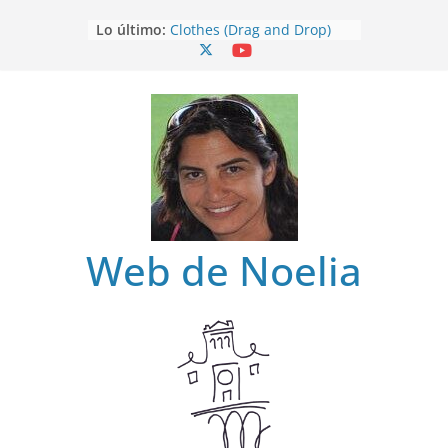
Saltar
Lo último:
Clothes (Drag and Drop)
al
Clothes
contenido
Clothes (Find)
Clothes (Spot it)
Clothes (Listen and choose)
Web de Noelia