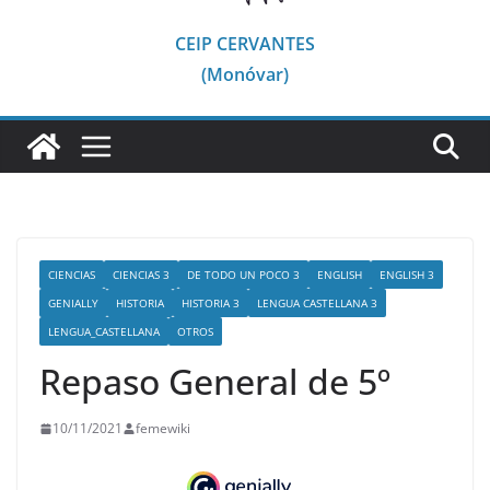
CEIP CERVANTES
(Monóvar)
CIENCIAS
CIENCIAS 3
DE TODO UN POCO 3
ENGLISH
ENGLISH 3
GENIALLY
HISTORIA
HISTORIA 3
LENGUA CASTELLANA 3
LENGUA_CASTELLANA
OTROS
Repaso General de 5º
10/11/2021
femewiki