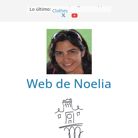
Clothes (Drag and Drop)
Lo último:
Clothes
Clothes (Find)
Clothes (Spot it)
Clothes (Listen and choose)
Web de Noelia