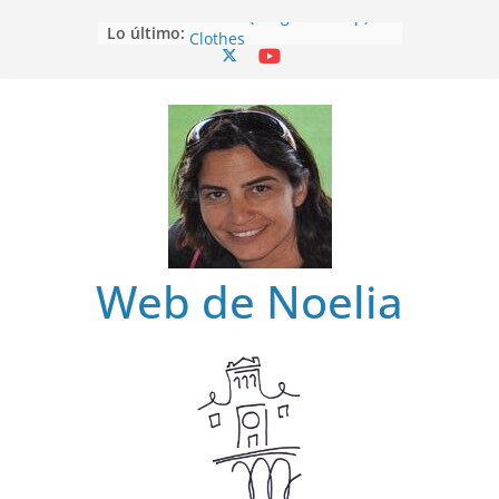
Clothes (Drag and Drop)
Lo último:
Clothes
Clothes (Find)
Clothes (Spot it)
Clothes (Listen and choose)
Web de Noelia