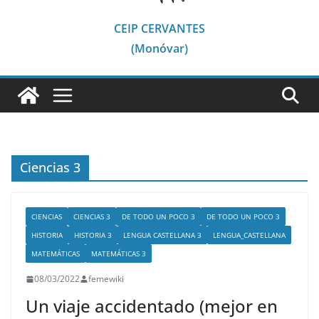
CEIP CERVANTES
(Monóvar)
Ciencias 3
CIENCIAS
CIENCIAS 3
DE TODO UN POCO 3
DE TODO UN POCO 3
HISTORIA
HISTORIA 3
LENGUA CASTELLANA 3
LENGUA_CASTELLANA
MATEMÁTICAS
MATEMÁTICAS 3
08/03/2022
femewiki
Un viaje accidentado (mejor en