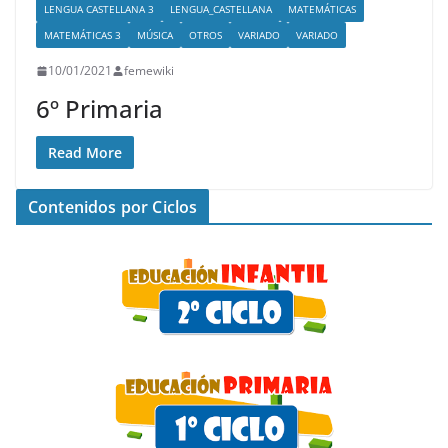
LENGUA CASTELLANA 3
LENGUA_CASTELLANA
MATEMÁTICAS
MATEMÁTICAS 3
MÚSICA
OTROS
VARIADO
VARIADO
10/01/2021
femewiki
6º Primaria
Read More
Contenidos por Ciclos