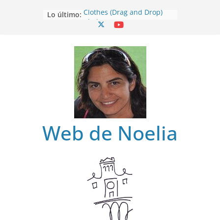
Saltar
Clothes (Drag and Drop)
Lo último:
al
Clothes
contenido
Clothes (Find)
Clothes (Spot it)
Clothes (Listen and choose)
Web de Noelia