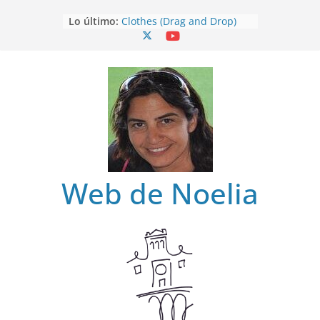
Saltar
Lo último:
Clothes (Drag and Drop)
al
Clothes
contenido
Clothes (Find)
Clothes (Spot it)
Clothes (Listen and choose)
Web de Noelia