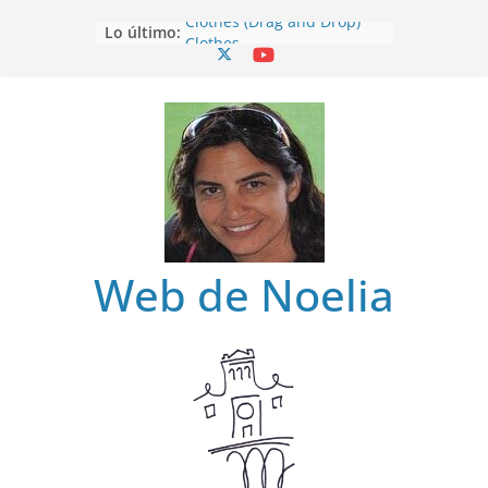
Clothes (Drag and Drop)
Lo último:
Clothes
Clothes (Find)
Clothes (Spot it)
Clothes (Listen and choose)
Web de Noelia