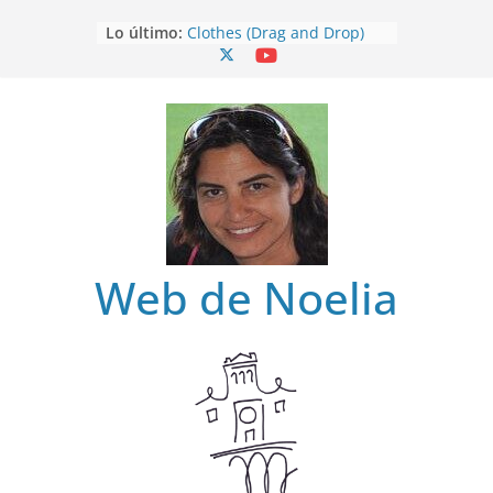
Saltar
Lo último:
Clothes (Drag and Drop)
al
Clothes
contenido
Clothes (Find)
Clothes (Spot it)
Clothes (Listen and choose)
Web de Noelia