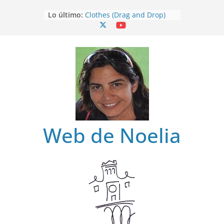
Saltar
Lo último:
Clothes (Drag and Drop)
al
Clothes
contenido
Clothes (Find)
Clothes (Spot it)
Clothes (Listen and choose)
Web de Noelia