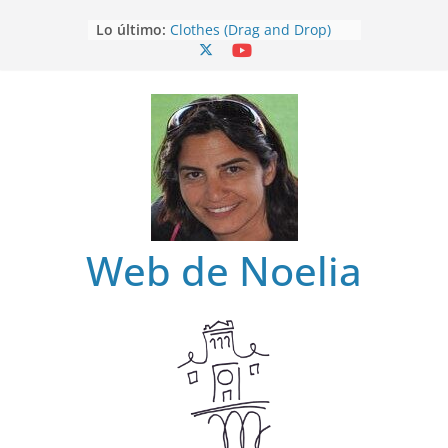
Saltar
Lo último:
Clothes (Drag and Drop)
al
Clothes
contenido
Clothes (Find)
Clothes (Spot it)
Clothes (Listen and choose)
Web de Noelia