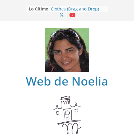
Saltar
Lo último:
Clothes (Drag and Drop)
al
Clothes
contenido
Clothes (Find)
Clothes (Spot it)
Clothes (Listen and choose)
Web de Noelia