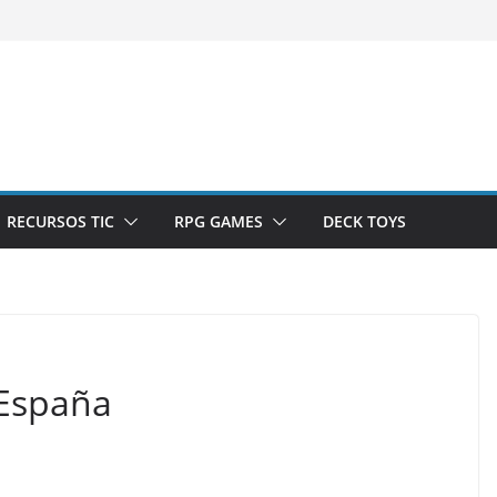
RECURSOS TIC
RPG GAMES
DECK TOYS
España