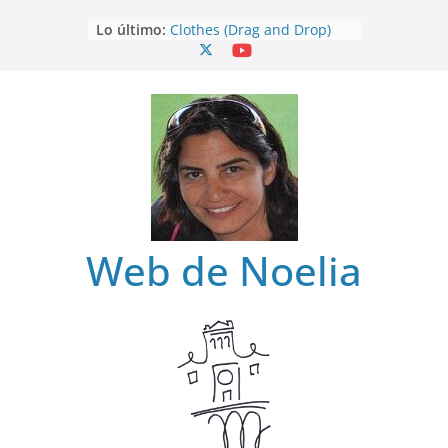
Saltar
Lo último:
Clothes (Drag and Drop)
al
Clothes
contenido
Clothes (Find)
Clothes (Spot it)
Clothes (Listen and choose)
Web de Noelia